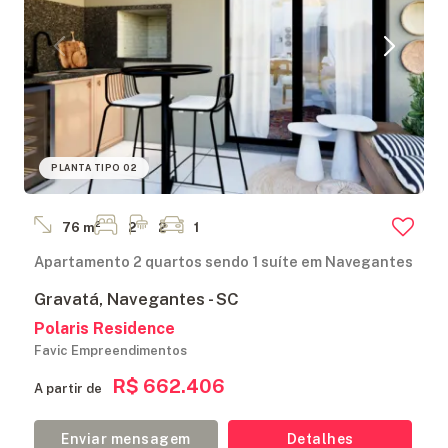
ANUNCIE
FALE
CONOSCO
PLANTA TIPO 02
76 m²
2
2
1
Apartamento 2 quartos sendo 1 suíte em Navegantes
Gravatá, Navegantes - SC
Polaris Residence
Favic Empreendimentos
R$ 662.406
A partir de
Enviar mensagem
Detalhes