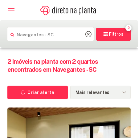
2
Localização
Filtros
2 imóveis na planta com 2 quartos
encontrados em Navegantes - SC
IMÓVEIS
NA
PLANTA
Ordenar por
Criar alerta
CONSTRUTORAS
FINANCIAMENTO
BLOG