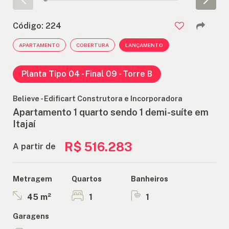
ANUNCIE
Código: 224
APARTAMENTO
COBERTURA
LANÇAMENTO
FALE
CONOSCO
Planta Tipo 04 - Final 09 - Torre B
Believe - Edificart Construtora e Incorporadora
Apartamento 1 quarto sendo 1 demi-suíte em
Itajaí
R$ 516.283
A partir de
Quartos
Banheiros
Metragem
1
1
45 m²
Garagens