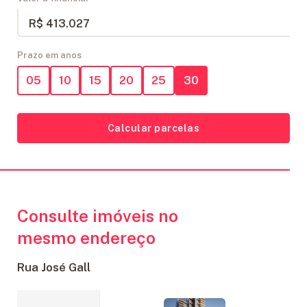
R$ 413.027
Prazo em anos
05
10
15
20
25
30
Calcular parcelas
Consulte imóveis no
mesmo endereço
Rua José Gall