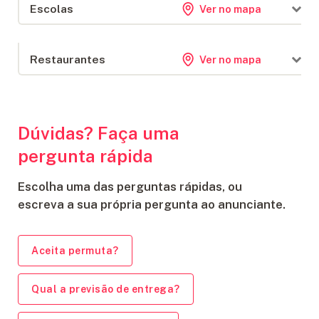
Escolas
Ver no mapa
Super Mira Supermercado
594 m
Fazioni Mercado e Assados
730 m
Escola SESI de Referência - ItajaÍ
448 m
Restaurantes
Ver no mapa
Escola Meu Cantinho
484 m
Colégio Marco Polo Itajaí
500 m
Sempre Leve cozinha Inclusiva
327 m
Docedom
328 m
Dúvidas? Faça uma
Browvibe
331 m
pergunta rápida
Escolha uma das perguntas rápidas, ou
escreva a sua própria pergunta ao anunciante.
Aceita permuta?
Qual a previsão de entrega?