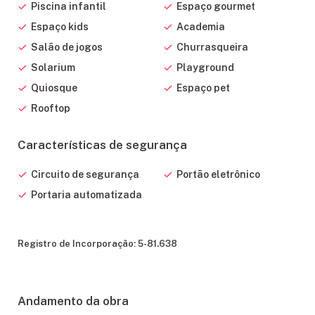
Piscina infantil
Espaço gourmet
Boulevard com 6 salas comerciais
Espaço kids
Academia
Roof Garden
Salão de jogos
Churrasqueira
4 pavimentos de garagem
Solarium
Playground
Quiosque
Espaço pet
Rooftop
Características de segurança
Circuito de segurança
Portão eletrônico
Portaria automatizada
Registro de Incorporação: 5-81.638
Andamento da obra