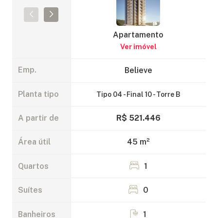
Apartamento
Ver imóvel
Emp.
Believe
Planta tipo
Tipo 04 - Final 10 - Torre B
R$ 521.446
A partir de
45 m²
Área útil
1
Quartos
0
Suítes
Banheiros
1