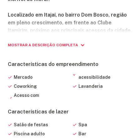
Localizado em Itajaí, no bairro Dom Bosco, região
em pleno crescimento, em frente ao Clube
Itamirim, próximo aos principais acessos da cidade.
MOSTRAR A DESCRIÇÃO COMPLETA
Vista permanente com sol o dia todo,
apartamentos compactos ou unidades amplas,
opções variadas de lazer e o privilégio de estar em
Características do empreendimento
um lugar com acesso rápido e fácil para as
principais vias da cidade. Tenha mais tempo para o
Mercado
acessibilidade
que realmente importa.
Coworking
Lavanderia
Acesso com
Esteja no centro de tudo e com a qualidade
Edificart.
Características de lazer
2 Torres
Salão de festas
Spa
26 pavimentos
Piscina adulto
Bar
Lazer completo no 3º pvto