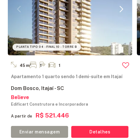
PLANTA TIPO 04 - FINAL 10 - TORRE B
45 m²
1
1
1
Apartamento 1 quarto sendo 1 demi-suíte em Itajaí
Dom Bosco, Itajaí - SC
Believe
Edificart Construtora e Incorporadora
R$ 521.446
A partir de
Enviar mensagem
Detalhes