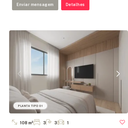
Enviar mensagem
Detalhes
PLANTA TIPO 01
108 m²
3
3
1