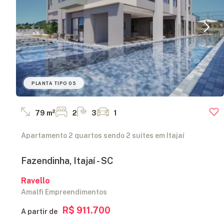
PLANTA TIPO 05
79 m²
2
3
1
Apartamento 2 quartos sendo 2 suítes em Itajaí
Fazendinha, Itajaí - SC
Ravello
Amalfi Empreendimentos
R$ 911.700
A partir de