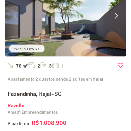
PLANTA TIPO 04
78 m²
2
3
1
Apartamento 2 quartos sendo 2 suítes em Itajaí
Fazendinha, Itajaí - SC
Ravello
Amalfi Empreendimentos
R$ 1.008.900
A partir de