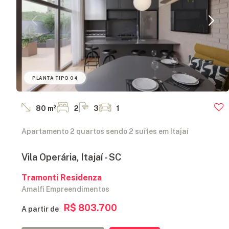
PLANTA TIPO 04
80 m²
2
3
1
Apartamento 2 quartos sendo 2 suítes em Itajaí
Vila Operária, Itajaí - SC
Tramonti Residenza
Amalfi Empreendimentos
R$ 803.700
A partir de