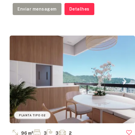
Enviar mensagem
Detalhes
PLANTA TIPO 02
96 m²
3
3
2