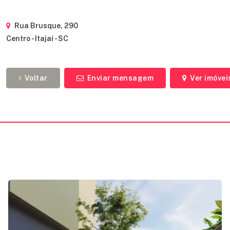
Rua Brusque, 290
Centro - Itajaí - SC
Voltar
Enviar mensagem
Ver imóvei