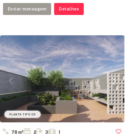
Enviar mensagem
Detalhes
PLANTA TIPO 05
78 m²
2
3
1