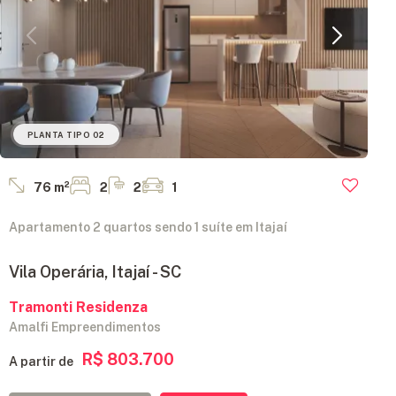
PLANTA TIPO 02
76 m²
2
2
1
Apartamento 2 quartos sendo 1 suíte em Itajaí
Vila Operária, Itajaí - SC
Tramonti Residenza
Amalfi Empreendimentos
R$ 803.700
A partir de