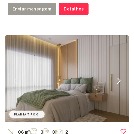
Enviar mensagem
Detalhes
PLANTA TIPO 01
106 m²
3
3
2