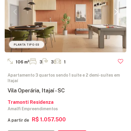
PLANTA TIPO 03
106 m²
3
3
1
Apartamento 3 quartos sendo 1 suíte e 2 demi-suítes em
Itajaí
Vila Operária, Itajaí - SC
Tramonti Residenza
Amalfi Empreendimentos
R$ 1.057.500
A partir de