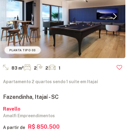
PLANTA TIPO 03
83 m²
2
2
1
Apartamento 2 quartos sendo 1 suíte em Itajaí
Fazendinha, Itajaí - SC
Ravello
Amalfi Empreendimentos
R$ 850.500
A partir de