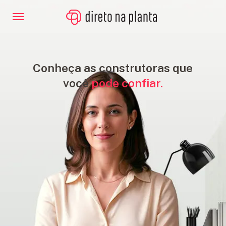
Conheça as construtoras que
você
pode confiar.
IMÓVEIS
NA
PLANTA
CONSTRUTORAS
FINANCIAMENTO
BLOG