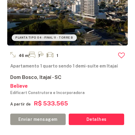
PLANTA TIPO 04 - FINAL 11 - TORRE B
46 m²
1
1
1
Apartamento 1 quarto sendo 1 demi-suíte em Itajaí
Dom Bosco, Itajaí - SC
Believe
Edificart Construtora e Incorporadora
R$ 533.565
A partir de
Enviar mensagem
Detalhes