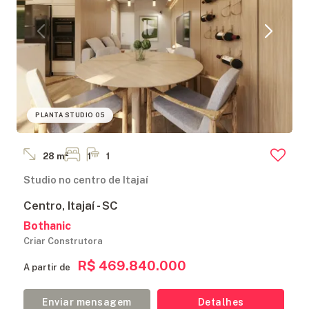
PLANTA STUDIO 05
28 m²
1
1
Studio no centro de Itajaí
Centro, Itajaí - SC
Bothanic
Criar Construtora
R$ 469.840.000
A partir de
Enviar mensagem
Detalhes