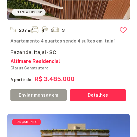
PLANTA TIPO 02
207 m²
4
5
3
Apartamento 4 quartos sendo 4 suítes em Itajaí
Fazenda, Itajaí - SC
Altimare Residencial
Clarus Construtora
R$ 3.485.000
A partir de
Enviar mensagem
Detalhes
LANÇAMENTO