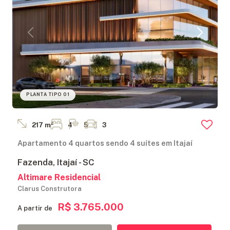
PLANTA TIPO 01
217 m²
4
5
3
Apartamento 4 quartos sendo 4 suítes em Itajaí
Fazenda, Itajaí - SC
Altimare Residencial
Clarus Construtora
R$ 3.765.000
A partir de