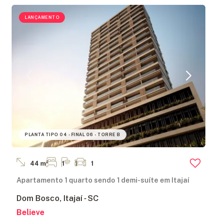
LANÇAMENTO
PLANTA TIPO 04 - FINAL 06 - TORRE B
44 m²
1
1
1
Apartamento 1 quarto sendo 1 demi-suíte em Itajaí
Dom Bosco, Itajaí - SC
Believe