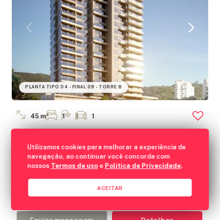
PLANTA TIPO 04 - FINAL 09 - TORRE B
45 m²
1
1
1
Apartamento 1 quarto sendo 1 demi-suíte em Itajaí
Utilizamos cookies para melhorar a experiência de
Dom Bosco, Itajaí - SC
navegação, ao continuar você concorda com
Believe
nossos
Termos de uso
e
Política de Privacidade
.
Edificart Construtora e Incorporadora
ACEITAR
R$ 516.283
A partir de