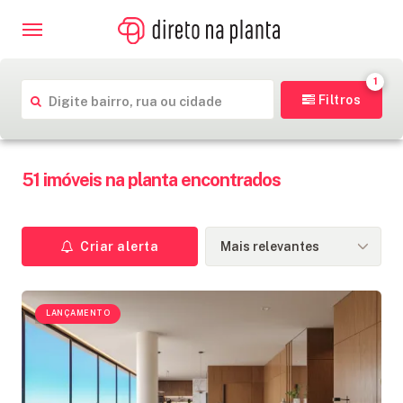
1
Localização
Filtros
51 imóveis na planta encontrados
IMÓVEIS
NA
Ordenar por
PLANTA
Criar alerta
CONSTRUTORAS
LANÇAMENTO
FINANCIAMENTO
BLOG