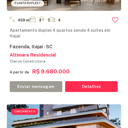
PLANTA DUPLEX 1
459 m²
4
5
4
Apartamento duplex 4 quartos sendo 4 suítes em
Itajaí
Fazenda, Itajaí - SC
Altimare Residencial
Clarus Construtora
R$ 9.680.000
A partir de
Enviar mensagem
Detalhes
LANÇAMENTO