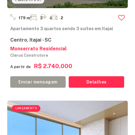
PLANTA TIPO 01
179 m²
3
4
2
Apartamento 3 quartos sendo 3 suítes em Itajaí
Centro, Itajaí - SC
Monserrato Residencial
Clarus Construtora
R$ 2.740.000
A partir de
Enviar mensagem
Detalhes
LANÇAMENTO