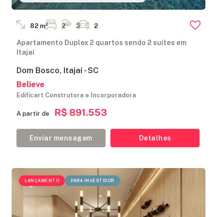
82 m²
2
3
2
Apartamento Duplex 2 quartos sendo 2 suítes em
Itajaí
Dom Bosco, Itajaí - SC
Believe
Edificart Construtora e Incorporadora
R$ 891.553
A partir de
Enviar mensagem
Detalhes
LANÇAMENTO
PARA INVESTIDOR