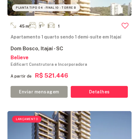
PLANTA TIPO 04 - FINAL 10 - TORRE B
45 m²
1
1
1
Apartamento 1 quarto sendo 1 demi-suíte em Itajaí
Dom Bosco, Itajaí - SC
Believe
Edificart Construtora e Incorporadora
R$ 521.446
A partir de
Enviar mensagem
Detalhes
LANÇAMENTO