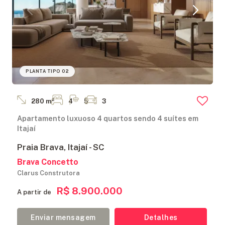
ANUNCIE
FALE
CONOSCO
PLANTA TIPO 02
280 m²
4
5
3
Apartamento luxuoso 4 quartos sendo 4 suítes em
Itajaí
Praia Brava, Itajaí - SC
Brava Concetto
Clarus Construtora
R$ 8.900.000
A partir de
Enviar mensagem
Detalhes