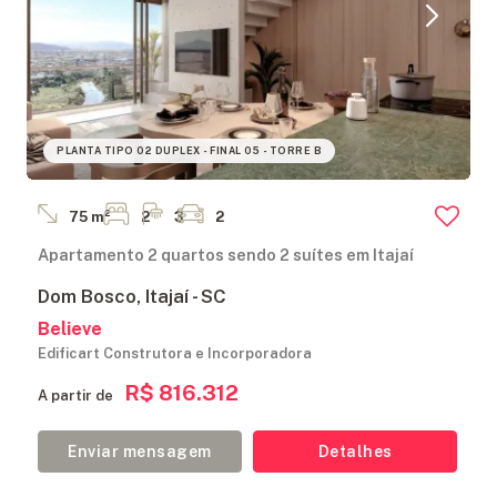
PLANTA TIPO 02 DUPLEX - FINAL 05 - TORRE B
75 m²
2
3
2
Apartamento 2 quartos sendo 2 suítes em Itajaí
Dom Bosco, Itajaí - SC
Believe
Edificart Construtora e Incorporadora
R$ 816.312
A partir de
Enviar mensagem
Detalhes