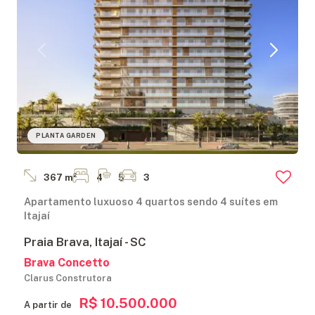
PLANTA GARDEN
367 m²
4
5
3
Apartamento luxuoso 4 quartos sendo 4 suítes em
Itajaí
Praia Brava, Itajaí - SC
Brava Concetto
Clarus Construtora
R$ 10.500.000
A partir de