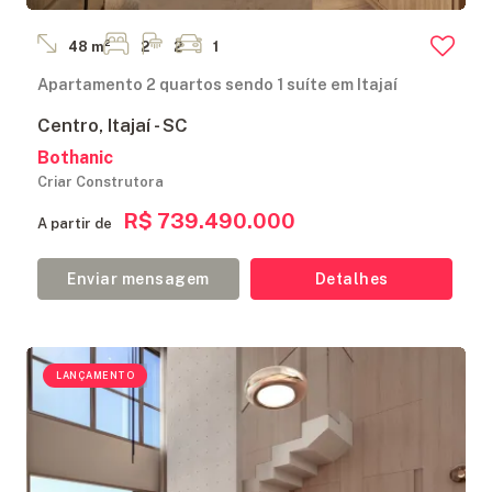
48 m²
2
2
1
Apartamento 2 quartos sendo 1 suíte em Itajaí
Centro, Itajaí - SC
Bothanic
Criar Construtora
R$ 739.490.000
A partir de
Enviar mensagem
Detalhes
LANÇAMENTO