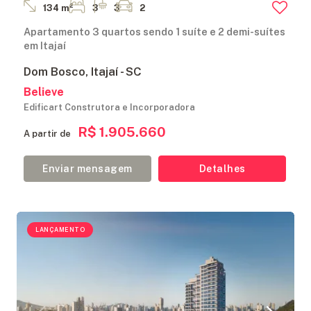
134 m²
3
3
2
Apartamento 3 quartos sendo 1 suíte e 2 demi-suítes
em Itajaí
Dom Bosco, Itajaí - SC
Believe
Edificart Construtora e Incorporadora
R$ 1.905.660
A partir de
Enviar mensagem
Detalhes
LANÇAMENTO