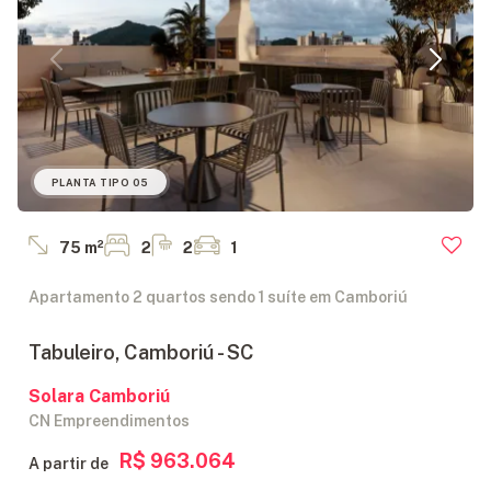
PLANTA TIPO 05
75 m²
2
2
1
Apartamento 2 quartos sendo 1 suíte em Camboriú
Tabuleiro, Camboriú - SC
Solara Camboriú
CN Empreendimentos
R$ 963.064
A partir de