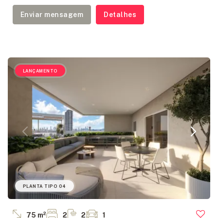
Enviar mensagem
Detalhes
LANÇAMENTO
PLANTA TIPO 04
75 m²
2
2
1