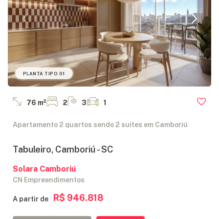
PLANTA TIPO 01
76 m²
2
3
1
Apartamento 2 quartos sendo 2 suítes em Camboriú
Tabuleiro, Camboriú - SC
Solara Camboriú
CN Empreendimentos
R$ 946.818
A partir de