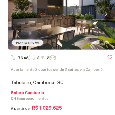
PLANTA TIPO 06
76 m²
2
2
1
Apartamento 2 quartos sendo 2 suítes em Camboriú
Tabuleiro, Camboriú - SC
Solara Camboriú
CN Empreendimentos
R$ 1.029.625
A partir de