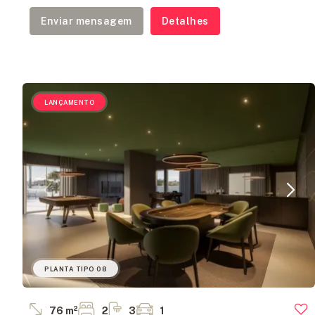
Enviar mensagem
Detalhes
LANÇAMENTO
PLANTA TIPO 08
76 m²
2
3
1