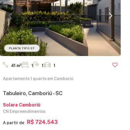
PLANTA TIPO 07
41 m²
1
1
1
Apartamento 1 quarto em Camboriú
Tabuleiro, Camboriú - SC
Solara Camboriú
CN Empreendimentos
R$ 724.543
A partir de