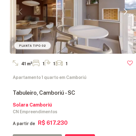
PLANTA TIPO 02
41 m²
1
1
1
Apartamento 1 quarto em Camboriú
Tabuleiro, Camboriú - SC
Solara Camboriú
CN Empreendimentos
R$ 617.230
A partir de