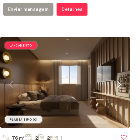
Enviar mensagem
Detalhes
LANÇAMENTO
PLANTA TIPO 03
76 m²
2
2
1