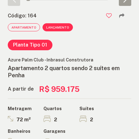
ANUNCIE
Código: 164
APARTAMENTO
LANÇAMENTO
FALE
CONOSCO
Planta Tipo 01
Azure Palm Club - Inbrasul Construtora
Apartamento 2 quartos sendo 2 suítes em
Penha
R$ 959.175
A partir de
Quartos
Suítes
Metragem
2
2
72 m²
Banheiros
Garagens