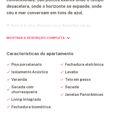
desacelera, onde o horizonte se expande, onde
céu e mar conversam em tons de azul.
O Azure é uma dessas coordenadas raras.
MOSTRAR A DESCRIÇÃO COMPLETA
Não construímos apenas um endereço, mas um
porto seguro para suas memórias mais valiosas.
Este é apenas um vislumbre do que significa
Características do apartamento
ancorar no Azure.
Piso porcelanato
Fechadura eletrônica
2 elevadores para uso cotidiano.
Isolamento Acústico
Lavabo
1 elevador de emergência.
Varanda
Teto em gesso
Sacada com
Sacada
churrasqueira
Janelas Panorâmicas
Living Integrado
Fechadura biométrica