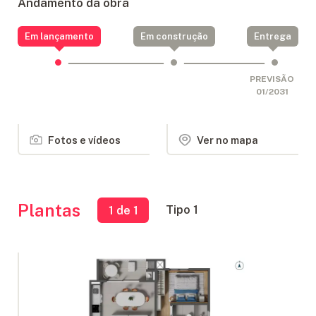
Andamento da obra
Em lançamento
Em construção
Entrega
PREVISÃO
01/2031
Fotos e vídeos
Ver no mapa
Plantas
Tipo 1
1
de 1