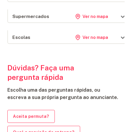
Tchê's Lanches
97 m
Supermercados
Ver no mapa
Cantinho da tapioca
100 m
Marita
110 m
Supermercados Koch
133 m
Escolas
Ver no mapa
JLK Representações industriais
761 m
Supermercado Koch
1.3 km
Escola Pingo De Gente
458 m
CEI João Batista da Cruz
816 m
Dúvidas? Faça uma
Casa de Temporada - Penha/SC - Pertinho do Mar
871 m
pergunta rápida
Escolha uma das perguntas rápidas, ou
escreva a sua própria pergunta ao anunciante.
Aceita permuta?