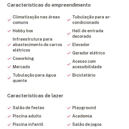
Características do empreendimento
Climatização nas áreas
Tubulação para ar-
comuns
condicionado
Hobby box
Hall de entrada
decorado
Infraestrutura para
abastecimento de carros
Elevador
elétricos
Gerador elétrico
Coworking
Acesso com
Mercado
acessibilidade
Tubulação para água
Bicicletário
quente
Características de lazer
Salão de festas
Playground
Piscina adulto
Academia
Piscina infantil
Salão de jogos