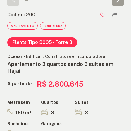
ANUNCIE
Código: 200
APARTAMENTO
COBERTURA
FALE
CONOSCO
Planta Tipo 3005 - Torre B
Oceean - Edificart Construtora e Incorporadora
Apartamento 3 quartos sendo 3 suítes em
Itajaí
R$ 2.800.645
A partir de
Quartos
Suítes
Metragem
3
3
150 m²
Banheiros
Garagens