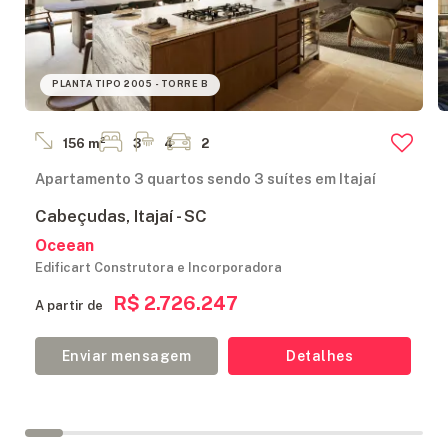
PLANTA TIPO 2005 - TORRE B
156 m²
3
4
2
Apartamento 3 quartos sendo 3 suítes em Itajaí
Cabeçudas, Itajaí - SC
Oceean
Edificart Construtora e Incorporadora
R$ 2.726.247
A partir de
Enviar mensagem
Detalhes