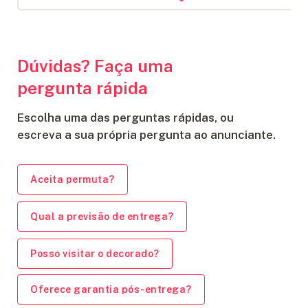
Centro de Educação Infantil Sagrada Família
1 km
Giassi Supermercados - Itajaí
1 km
Supermercado Morelli
1.3 km
Dúvidas? Faça uma
Mercearia Neumann
1.5 km
pergunta rápida
Escolha uma das perguntas rápidas, ou
escreva a sua própria pergunta ao anunciante.
Aceita permuta?
Qual a previsão de entrega?
Posso visitar o decorado?
Oferece garantia pós-entrega?