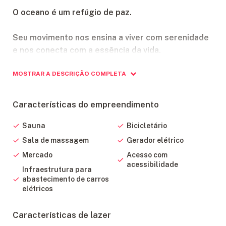
O oceano é um refúgio de paz.
Seu movimento nos ensina a viver com serenidade
e nos conecta com a essência da vida.
MOSTRAR A DESCRIÇÃO COMPLETA
A verdadeira qualidade de existir.
Localizado em Itajaí, Santa Catarina, o bairro de
Características do empreendimento
Cabeçudas em Itajaí é um dos lugares mais
seguros para viver.
Sauna
Bicicletário
Sala de massagem
Gerador elétrico
Praia tranquila, de águas calmas e ruas
Mercado
Acesso com
arborizadas que traz uma natureza exuberante e
acessibilidade
Infraestrutura para
atmosfera acolhedora.
abastecimento de carros
elétricos
Um ambiente residencial exclusivo que combina
lazer com comodidade e fácil acesso ao centro da
Características de lazer