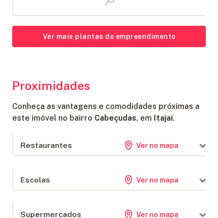
Ver mais plantas do empreendimento
Proximidades
Conheça as vantagens e comodidades próximas a
este imóvel no bairro
Cabeçudas
, em
Itajaí
.
Restaurantes
Ver no mapa
Côza linda Cozinha Afetiva
84 m
Escolas
Ver no mapa
Tortuga By The Sea
91 m
Café & Padaria Ministop
98 m
CEI Candida Vargas
308 m
Supermercados
Ver no mapa
App Grupo Escolar Elisa Gessele Orsi
881 m