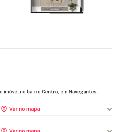
e imóvel no bairro
Centro
, em
Navegantes
.
Ver no mapa
394 m
Ver no mapa