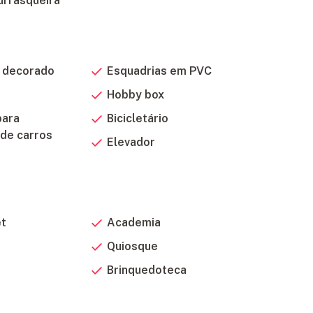
urrasqueira
a decorado
Esquadrias em PVC
Hobby box
para
Bicicletário
de carros
Elevador
et
Academia
Quiosque
Brinquedoteca