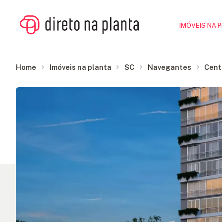
IMÓVEIS NA 
Home
Imóveis na planta
SC
Navegantes
Cent
IMÓVEIS
Galeria de Imagens
NA
PLANTA
CONSTRUTORAS
FINANCIAMENTO
BLOG