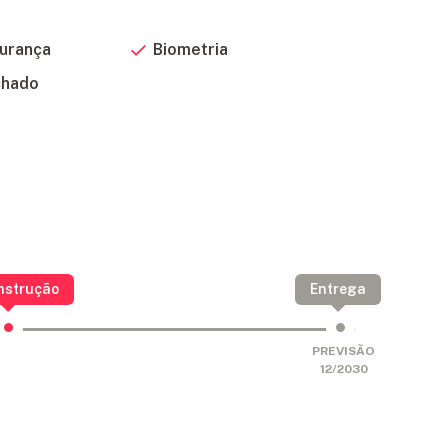
gurança
Biometria
chado
nstrução
Entrega
PREVISÃO
12/2030